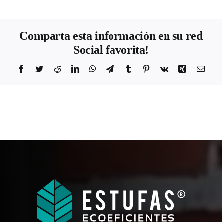
Comparta esta información en su red
Social favorita!
Facebook
Twitter
Reddit
LinkedIn
WhatsApp
Telegram
Tumblr
Pinterest
Vk
Xing
Corr
elect