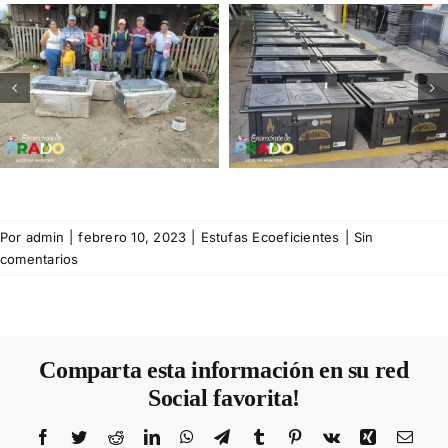
Por
admin
|
febrero 10, 2023
|
Estufas Ecoeficientes
|
Sin
comentarios
Comparta esta información en su red
Social favorita!
Facebook
Twitter
Reddit
LinkedIn
WhatsApp
Telegram
Tumblr
Pinterest
Vk
Xing
Corr