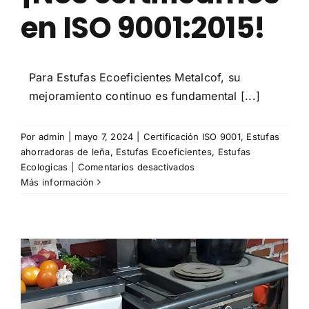
en ISO 9001:2015!
Para Estufas Ecoeficientes Metalcof, su
mejoramiento continuo es fundamental [...]
Por
admin
|
mayo 7, 2024
|
Certificación ISO 9001
,
Estufas
ahorradoras de leña
,
Estufas Ecoeficientes
,
Estufas
en
Ecologicas
|
Comentarios desactivados
¡Nos
Más información
certificamos
en
ISO
9001:2015!